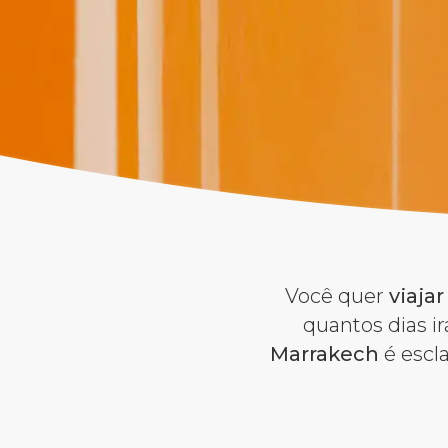
Você quer
viaja
quantos dias ir
Marrakech
é escl