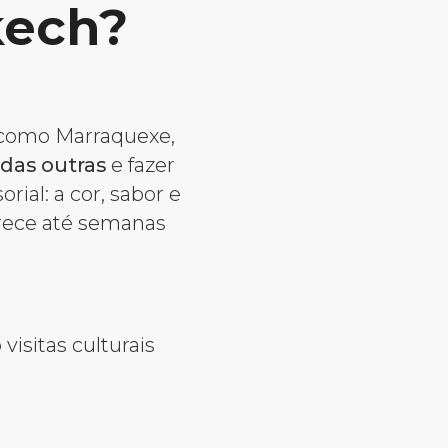
kech?
 como Marraquexe,
das outras
e fazer
ial: a cor, sabor e
arece até semanas
isitas culturais