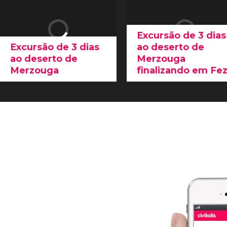
Excursão de 3 dias
Excursão de 3 dias
ao deserto de
ao deserto de
Merzouga
Merzouga
finalizando em Fe
Nessa
excursão ao
Ne tour de 3 dias ao
deserto de Merzouga
,
deserto de Merzouga
entraremos na
parte mais
finalizando em Fez, você
surpreendente do Saara
viverá uma
aventura
e ficaremos encantados
única visitando lugares
com os
contrastes do
tão bonitos como
Marrocos
.
Ouarzazate ou Erg
Chebbi
.