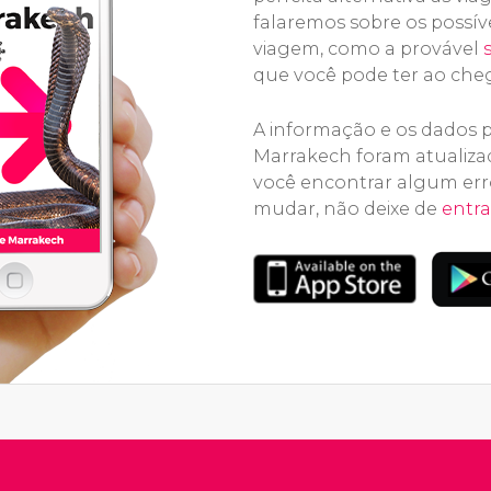
falaremos sobre os possív
viagem, como a provável
que você pode ter ao cheg
A informação e os dados p
Marrakech foram atualiza
você encontrar algum err
mudar, não deixe de
entr