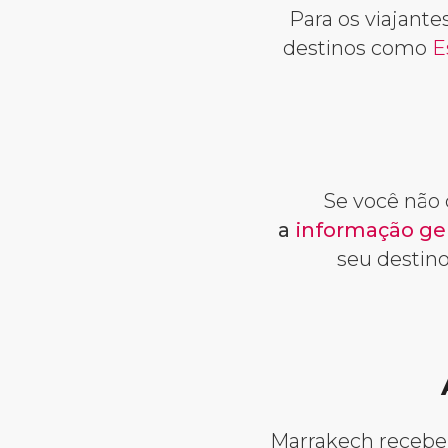
Para os viajant
destinos como
E
Se você não
a
informação ger
seu destin
Marrakech recebe c