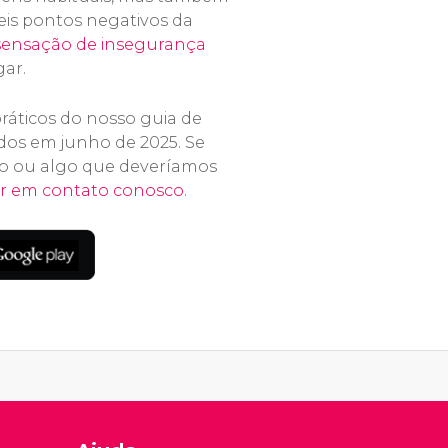
eis pontos negativos da
sensação de insegurança
ar.
ráticos do nosso guia de
dos em junho de 2025. Se
o ou algo que deveríamos
ar em contato conosco
.