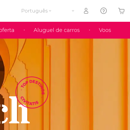
Português
oferta
Aluguel de carros
Voos
O seu carrinho está vazio
ch