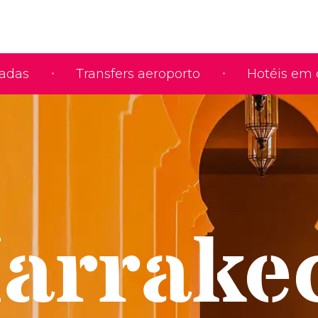
iadas
Transfers aeroporto
Hotéis em 
arrake