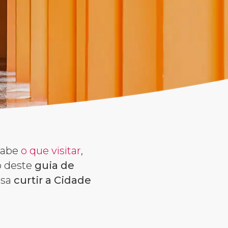
sabe
o que visitar
,
o deste
guia de
ssa
curtir a Cidade