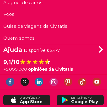
Aluguel de carros
Voos
Guias de viagens da Civitatis
Quem somos
Ajuda
Disponíveis 24/7
★★★★★
★★★★★
9,1/10
+
5.000.000
opiniões da Civitatis
DISPONÍVEL NA
DISPONÍVEL NO
App Store
Google Play