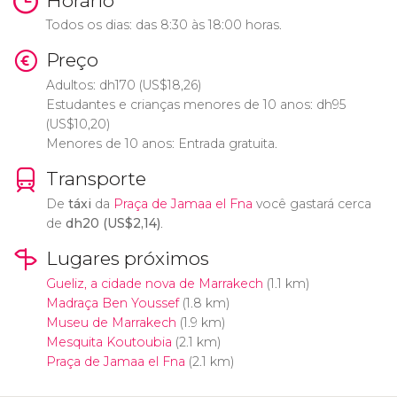
Horário
Todos os dias: das 8:30 às 18:00 horas.
Preço
Adultos:
dh
170 (
US$
18,26)
Estudantes e crianças menores de 10 anos:
dh
95
(
US$
10,20)
Menores de 10 anos: Entrada gratuita.
Transporte
De
táxi
da
Praça de Jamaa el Fna
você gastará cerca
de
dh
20 (
US$
2,14)
.
Lugares próximos
Gueliz, a cidade nova de Marrakech
(1.1 km)
Madraça Ben Youssef
(1.8 km)
Museu de Marrakech
(1.9 km)
Mesquita Koutoubia
(2.1 km)
Praça de Jamaa el Fna
(2.1 km)