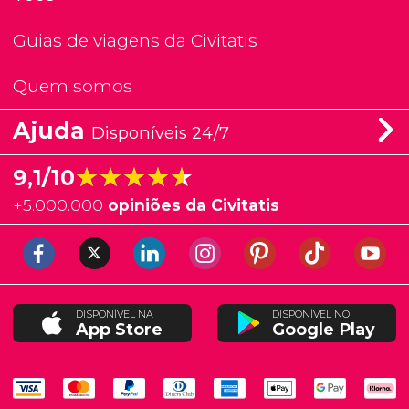
Guias de viagens da Civitatis
Quem somos
Ajuda
Disponíveis 24/7
★★★★★
★★★★★
9,1/10
+
5.000.000
opiniões da Civitatis
DISPONÍVEL NA
DISPONÍVEL NO
App Store
Google Play