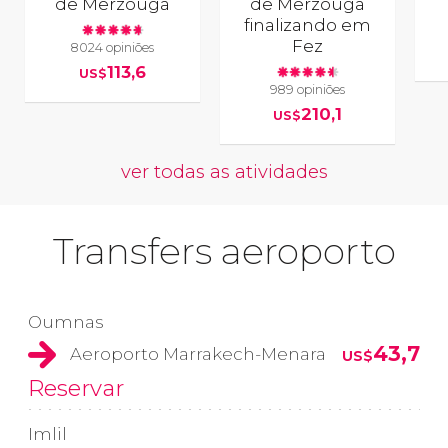
de Merzouga
de Merzouga
finalizando em
Fez
8024 opiniões
113,6
US$
989 opiniões
210,1
US$
ver todas as atividades
Transfers aeroporto
Oumnas
43,7
Aeroporto Marrakech-Menara
US$
Reservar
Imlil