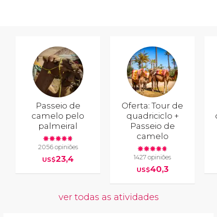
Passeio de
Oferta: Tour de
camelo pelo
quadriciclo +
palmeiral
Passeio de
camelo
2056 opiniões
1427 opiniões
23,4
US$
40,3
US$
ver todas as atividades