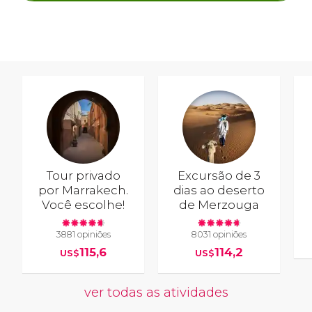
Tour privado
Excursão de 3
por Marrakech.
dias ao deserto
Você escolhe!
de Merzouga
3881 opiniões
8031 opiniões
115,6
114,2
US$
US$
ver todas as atividades