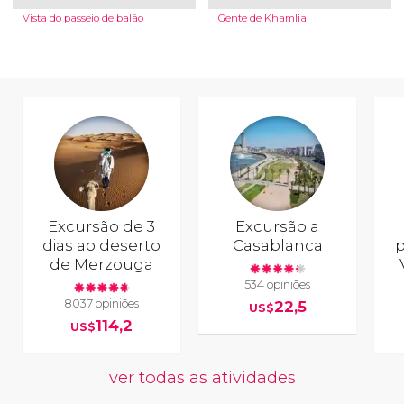
Vista do passeio de balão
Gente de Khamlia
Excursão de 3
Excursão a
dias ao deserto
Casablanca
p
de Merzouga
534 opiniões
8037 opiniões
22,5
US$
114,2
US$
ver todas as atividades